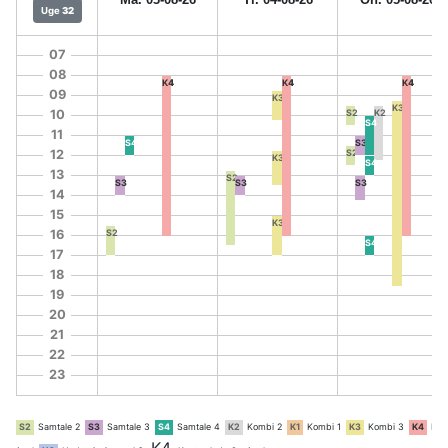
Uge
32
07
08
K4
K4
K4
K4
K4
K4
09
K3
K3
10
S2
K2
S4
11
S4
S3
12
S2
K3
S4
13
S2
S3
S3
S3
14
15
K3
16
S2
S4
17
18
19
20
21
22
23
S2
Samtale 2
S3
Samtale 3
S4
Samtale 4
K2
Kombi 2
K1
Kombi 1
K3
Kombi 3
K4
Kom