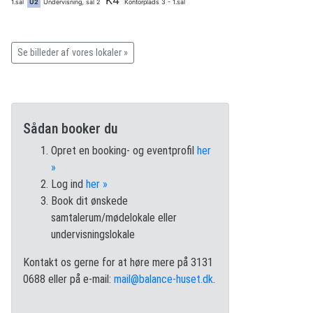
K4
1.sal
U2
Undervisning, sal 2
Kontorplads 3 - 1.sal
Se billeder af vores lokaler »
Sådan booker du
Opret en booking- og eventprofil
her
»
Log ind
her »
Book dit ønskede
samtalerum/mødelokale eller
undervisningslokale
Kontakt os gerne for at høre mere på 3131
0688 eller på e-mail:
mail@balance-huset.dk
.